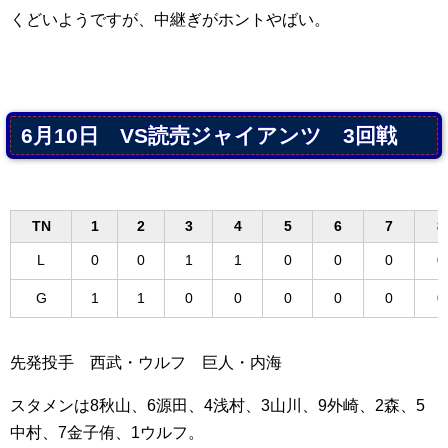
くどいようですが、中継ぎがホントやばい。
6月10日 VS読売ジャイアンツ 3回戦
TN
1
2
3
4
5
6
7
8
L
0
0
1
1
0
0
0
0
G
1
1
0
0
0
0
0
0
先発投手 西武・ウルフ 巨人・内海
スタメンは8秋山、6源田、4浅村、3山川、9外崎、2森、5
中村、7金子侑、1ウルフ。