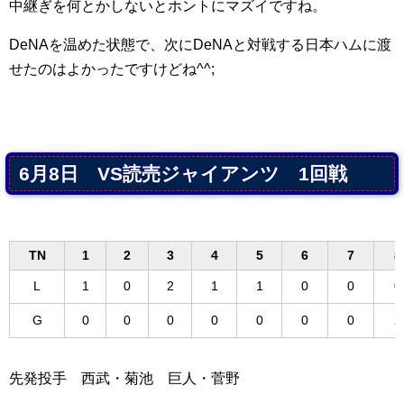
中継ぎを何とかしないとホントにマズイですね。
DeNAを温めた状態で、次にDeNAと対戦する日本ハムに渡
せたのはよかったですけどね^^;
6月8日 VS読売ジャイアンツ 1回戦
TN
1
2
3
4
5
6
7
8
L
1
0
2
1
1
0
0
0
G
0
0
0
0
0
0
0
2
先発投手 西武・菊池 巨人・菅野