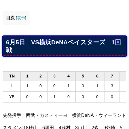
目次
[
表示
]
6月5日 VS横浜DeNAベイスターズ 1回
戦
TN
1
2
3
4
5
6
7
8
L
1
0
0
1
0
1
3
0
YB
0
0
1
0
0
0
0
0
先発投手 西武・カスティーヨ 横浜DeNA・ウィーランド
スタメンは8秋山、6源田、4浅村、3山川、2森、9外崎、5