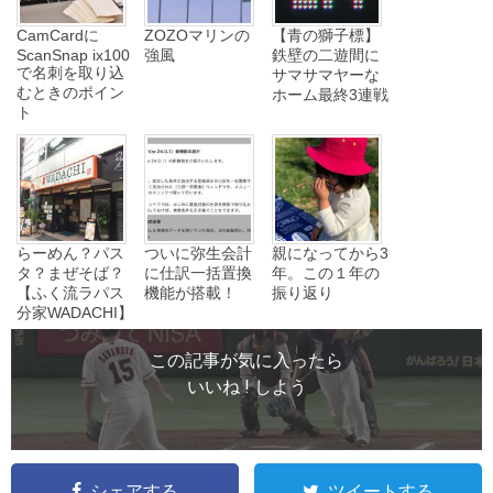
CamCardに
ZOZOマリンの
【青の獅子標】
ScanSnap ix100
強風
鉄壁の二遊間に
で名刺を取り込
サマサマヤーな
むときのポイン
ホーム最終3連戦
ト
らーめん？パス
ついに弥生会計
親になってから3
タ？まぜそば？
に仕訳一括置換
年。この１年の
【ふく流ラパス
機能が搭載！
振り返り
分家WADACHI】
この記事が気に入ったら
いいね ! しよう
シェアする
ツイートする