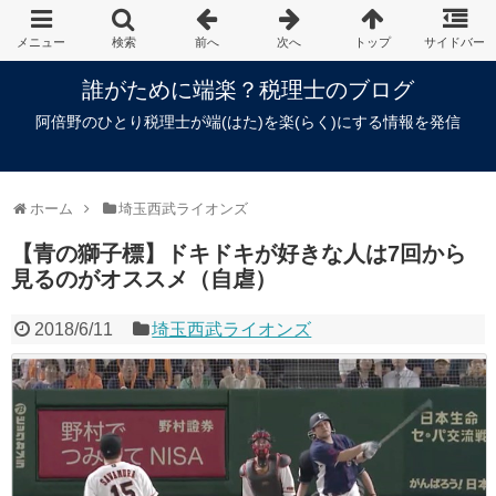
誰がために端楽？税理士のブログ
阿倍野のひとり税理士が端(はた)を楽(らく)にする情報を発信
ホーム
埼玉西武ライオンズ
【青の獅子標】ドキドキが好きな人は7回から
見るのがオススメ（自虐）
2018/6/11
埼玉西武ライオンズ