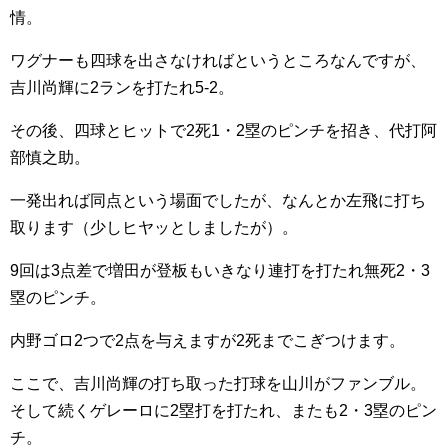
情。
ワグナーも四球を出さなければというところなんですが、
吉川尚輝に2ランを打たれ5-2。
その後、四球とヒットで2死1・2塁のピンチを招き、代打阿
部慎之助。
一発出れば同点という場面でしたが、なんとか左飛に打ち
取ります（少しヒヤッとしましたが）。
9回は3点差で増田が登板もいきなり連打を打たれ無死2・3
塁のピンチ。
内野ゴロ2つで2点を与えますが2死までこぎつけます。
ここで、吉川尚輝の打ち取った打球を山川がファンブル。
そして続くゲレーロに2塁打を打たれ、またも2・3塁のピン
チ。