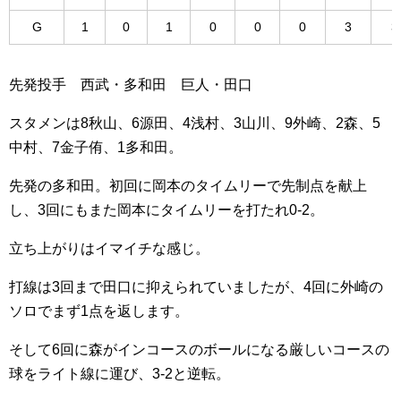
G
1
0
1
0
0
0
3
3
先発投手 西武・多和田 巨人・田口
スタメンは8秋山、6源田、4浅村、3山川、9外崎、2森、5
中村、7金子侑、1多和田。
先発の多和田。初回に岡本のタイムリーで先制点を献上
し、3回にもまた岡本にタイムリーを打たれ0-2。
立ち上がりはイマイチな感じ。
打線は3回まで田口に抑えられていましたが、4回に外崎の
ソロでまず1点を返します。
そして6回に森がインコースのボールになる厳しいコースの
球をライト線に運び、3-2と逆転。