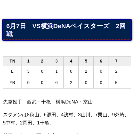
6月7日 VS横浜DeNAベイスターズ 2回
戦
TN
1
2
3
4
5
6
7
8
L
3
0
1
0
2
0
2
0
YB
0
0
0
2
0
0
5
0
先発投手 西武・十亀 横浜DeNA・京山
スタメンは8秋山、6源田、4浅村、3山川、7栗山、9外崎、
5中村、2岡田、1十亀。