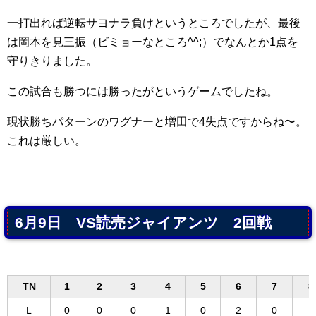
一打出れば逆転サヨナラ負けというところでしたが、最後
は岡本を見三振（ビミョーなところ^^;）でなんとか1点を
守りきりました。
この試合も勝つには勝ったがというゲームでしたね。
現状勝ちパターンのワグナーと増田で4失点ですからね〜。
これは厳しい。
6月9日 VS読売ジャイアンツ 2回戦
TN
1
2
3
4
5
6
7
8
L
0
0
0
1
0
2
0
1