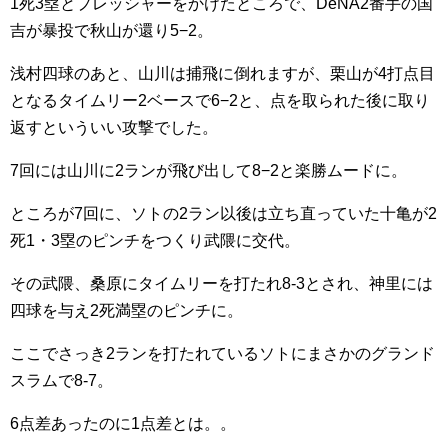
1死3塁とプレッシャーをかけたところで、DeNA2番手の国
吉が暴投で秋山が還り5−2。
浅村四球のあと、山川は捕飛に倒れますが、栗山が4打点目
となるタイムリー2ベースで6−2と、点を取られた後に取り
返すといういい攻撃でした。
7回には山川に2ランが飛び出して8−2と楽勝ムードに。
ところが7回に、ソトの2ラン以後は立ち直っていた十亀が2
死1・3塁のピンチをつくり武隈に交代。
その武隈、桑原にタイムリーを打たれ8-3とされ、神里には
四球を与え2死満塁のピンチに。
ここでさっき2ランを打たれているソトにまさかのグランド
スラムで8-7。
6点差あったのに1点差とは。。