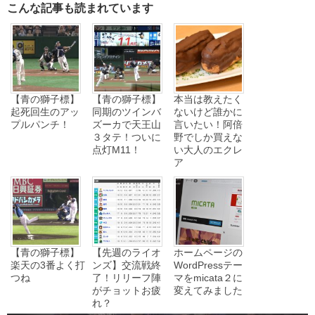
こんな記事も読まれています
【青の獅子標】
【青の獅子標】
本当は教えたく
起死回生のアッ
同期のツインバ
ないけど誰かに
プルパンチ！
ズーカで天王山
言いたい！阿倍
３タテ！ついに
野でしか買えな
点灯M11！
い大人のエクレ
ア
【青の獅子標】
【先週のライオ
ホームページの
楽天の3番よく打
ンズ】交流戦終
WordPressテー
つね
了！リリーフ陣
マをmicata２に
がチョットお疲
変えてみました
れ？