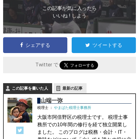
この記事が気に入ったら
いいね ! しよう
シェアする
ツイートする
Twitter で
この記事を書いた人
最新の記事
山端一弥
税理士
：
やまばた税理士事務所
大阪市阿倍野区の税理士です。 税理士事
務所での10年間の修行を経て独立開業し
ました。 このブログは税務・会計・IT・