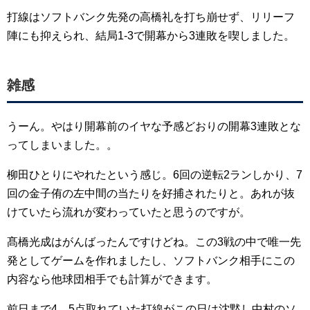
打線はソフトバンク先発の高橋礼を打ち崩せず、リリーフ
陣にも抑えられ、結局1-3で開幕から3連敗を喫しました。
雑感
うーん。やはり開幕前のイヤな予感どおりの開幕3連敗とな
ってしまいました。。
柳田ひとりにやれたという感じ。6回の逆転2ランしかり、7
回の金子侑の左中間の当たりを好捕されたりと。あれが抜
けていたら流れが変わっていたと思うのですが。
髙橋光成はがんばったんですけどね。この3戦の中で唯一先
発としてゲームを作れましたし、ソフトバンク相手にこの
内容なら他球団相手でも計算ができます。
前日まで4，5点取れていた打線がこの日は沈黙し中村のソ