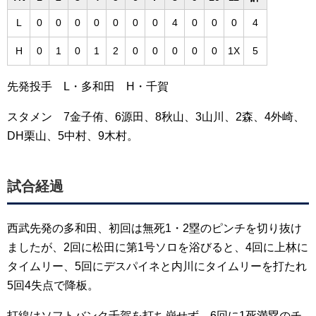
L
0
0
0
0
0
0
0
4
0
0
0
4
H
0
1
0
1
2
0
0
0
0
0
1X
5
先発投手 L・多和田 H・千賀
スタメン 7金子侑、6源田、8秋山、3山川、2森、4外崎、
DH栗山、5中村、9木村。
試合経過
西武先発の多和田、初回は無死1・2塁のピンチを切り抜け
ましたが、2回に松田に第1号ソロを浴びると、4回に上林に
タイムリー、5回にデスパイネと内川にタイムリーを打たれ
5回4失点で降板。
打線はソフトバンク千賀を打ち崩せず、6回に1死満塁のチ