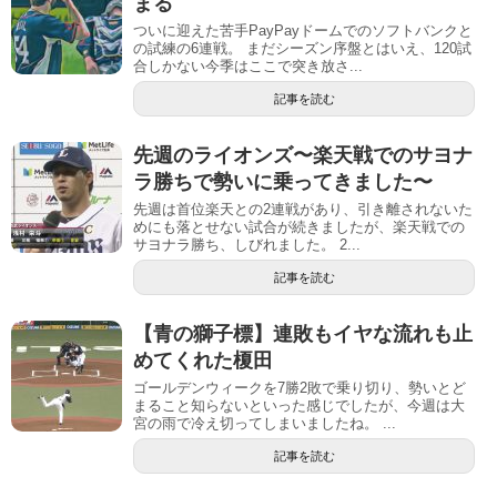
まる
ついに迎えた苦手PayPayドームでのソフトバンクと
の試練の6連戦。 まだシーズン序盤とはいえ、120試
合しかない今季はここで突き放さ...
記事を読む
先週のライオンズ〜楽天戦でのサヨナ
ラ勝ちで勢いに乗ってきました〜
先週は首位楽天との2連戦があり、引き離されないた
めにも落とせない試合が続きましたが、楽天戦での
サヨナラ勝ち、しびれました。 2...
記事を読む
【青の獅子標】連敗もイヤな流れも止
めてくれた榎田
ゴールデンウィークを7勝2敗で乗り切り、勢いとど
まること知らないといった感じでしたが、今週は大
宮の雨で冷え切ってしまいましたね。 ...
記事を読む