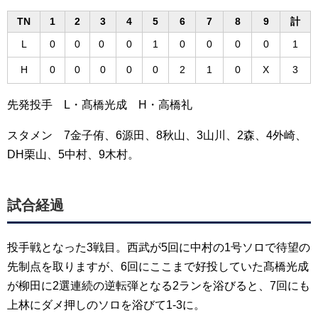
TN
1
2
3
4
5
6
7
8
9
計
L
0
0
0
0
1
0
0
0
0
1
H
0
0
0
0
0
2
1
0
X
3
先発投手 L・髙橋光成 H・高橋礼
スタメン 7金子侑、6源田、8秋山、3山川、2森、4外崎、
DH栗山、5中村、9木村。
試合経過
投手戦となった3戦目。西武が5回に中村の1号ソロで待望の
先制点を取りますが、6回にここまで好投していた髙橋光成
が柳田に2選連続の逆転弾となる2ランを浴びると、7回にも
上林にダメ押しのソロを浴びて1-3に。