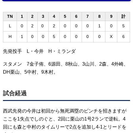
TN
1
2
3
4
5
6
7
8
9
計
L
0
2
0
2
0
0
0
1
0
5
H
1
0
0
5
0
0
0
0
X
6
先発投手 L・今井 H・ミランダ
スタメン 7金子侑、6源田、8秋山、3山川、2森、4外崎、
DH栗山、5中村、9木村。
試合経過
西武先発の今井は初回から無死満塁のピンチを招きますが
ここを1失点でしのぐと、2回に栗山の1号2ランで逆転。4
回にも森と中村のタイムリーで2点を追加し4-1とリードを