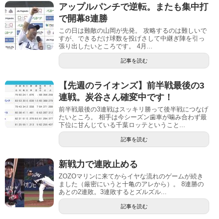
アップルパンチで逆転。またも集中打
で開幕8連勝
この日は難敵の山岡が先発。 攻略するのは難しいで
すが、できるだけ球数を投げさして中継ぎ陣を引っ
張り出したいところです。 4月...
記事を読む
【先週のライオンズ】前半戦最後の3
連戦。炭谷さん確変中です！
前半戦最後の3連戦はスッキリ勝って後半戦につなげ
たいところ。 相手は今シーズン歯車が噛み合わず最
下位に甘んじている千葉ロッテということ...
記事を読む
新戦力で連敗止める
ZOZOマリンに来てからイヤな流れのゲームが続き
ました（厳密にいうと十亀のアレから）。 8連勝の
あとの2連敗。3連敗するとズルズル...
記事を読む