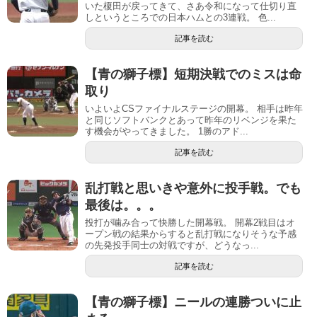
いた榎田が戻ってきて、さあ令和になって仕切り直
しというところでの日本ハムとの3連戦。 色...
記事を読む
【青の獅子標】短期決戦でのミスは命
取り
いよいよCSファイナルステージの開幕。 相手は昨年
と同じソフトバンクとあって昨年のリベンジを果た
す機会がやってきました。 1勝のアド...
記事を読む
乱打戦と思いきや意外に投手戦。でも
最後は。。。
投打が噛み合って快勝した開幕戦。 開幕2戦目はオ
ープン戦の結果からすると乱打戦になりそうな予感
の先発投手同士の対戦ですが、どうなっ...
記事を読む
【青の獅子標】ニールの連勝ついに止