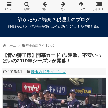
誰がために端楽？税理士のブログ
阿倍野のひとり税理士が端(はた)を楽(らく)にする情報を発信
ホーム
埼玉西武ライオンズ
【青の獅子標】開幕カードで3連敗。不安いっ
ぱいの2019年シーズンが開幕！
2019/4/1
埼玉西武ライオンズ