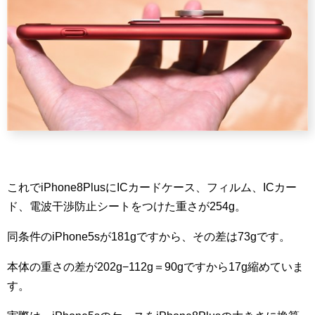
これでiPhone8PlusにICカードケース、フィルム、ICカー
ド、電波干渉防止シートをつけた重さが254g。
同条件のiPhone5sが181gですから、その差は73gです。
本体の重さの差が202g−112g＝90gですから17g縮めていま
す。