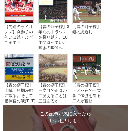
【先週のライオ
【青の獅子標】8
【青の獅子標】
ンズ】炎獅子の
年前のトラウマ
銀の恩返し
勢いは続くよど
を乗り越え、10
こまでも
年間待っていた
輝きの瞬間へ！
【青の獅子標】
【青の獅子標】
【青の獅子標】
山賊、短期決戦
三度目の正直か
トノ不在の一大
に散る。そして
二度あることは
事に優勝を知る
指揮官の涙(T_T)
三度あるか
二人が奮起
この記事が気に入ったら
いいね ! しよう