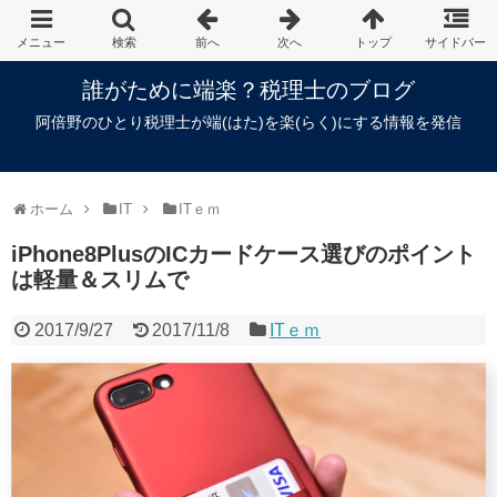
誰がために端楽？税理士のブログ
阿倍野のひとり税理士が端(はた)を楽(らく)にする情報を発信
ホーム
IT
ITｅｍ
iPhone8PlusのICカードケース選びのポイント
は軽量＆スリムで
2017/9/27
2017/11/8
ITｅｍ