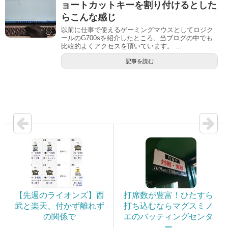
ョートカットキーを割り付けるとした
らこんな感じ
以前に仕事で使えるゲーミングマウスとしてロジク
ールのG700sを紹介したところ、当ブログの中でも
比較的よくアクセスを頂いています。 ...
記事を読む
【先週のライオンズ】西
打席数が豊富！ひたすら
武と楽天、付かず離れず
打ち込むならマグスミノ
の関係で
エのバッティングセンタ
ー