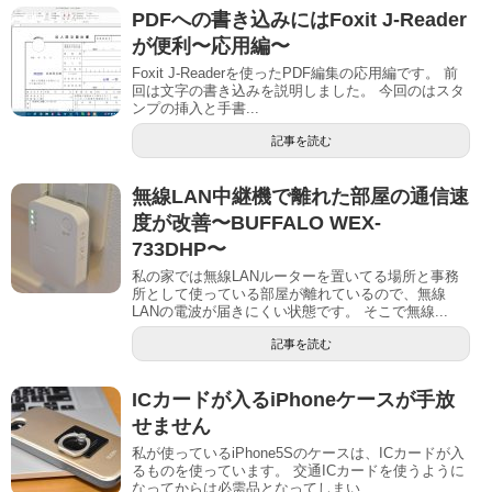
PDFへの書き込みにはFoxit J-Reader
が便利〜応用編〜
Foxit J-Readerを使ったPDF編集の応用編です。 前
回は文字の書き込みを説明しました。 今回のはスタ
ンプの挿入と手書...
記事を読む
無線LAN中継機で離れた部屋の通信速
度が改善〜BUFFALO WEX-
733DHP〜
私の家では無線LANルーターを置いてる場所と事務
所として使っている部屋が離れているので、無線
LANの電波が届きにくい状態です。 そこで無線...
記事を読む
ICカードが入るiPhoneケースが手放
せません
私が使っているiPhone5Sのケースは、ICカードが入
るものを使っています。 交通ICカードを使うように
なってからは必需品となってしまい...