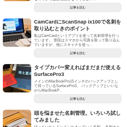
記事を読む
CamCardにScanSnap ix100で名刺を
取り込むときのポイント
私はCamCardというアプリを使って名刺管理を行っ
ています。 普段はスマホから写真を取って取り込ん
でいますが、他にスキャナを使っ...
記事を読む
タイプカバー変えればまだまだ使える
SurfacePro3
メインのMacBookPro15インチのバックアップとし
て持っているSurfacePro3。 バックアップといいな
がらMacBookP...
記事を読む
頭を悩ませた名刺管理。いろいろ試し
てみました
ほっといたらドンドンたまっていく名刺。 名刺ホル