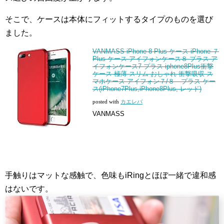
そこで、ケースは本体にフィットするタイプのものを選び
ました。
VANMASS iPhone 8 Plus ケース iPhone ７
Plus ケース アイフォンケース８ プラス ア
イフォンケース7 プラス iphone8Plus衝撃
ケース 極薄 スリム おしゃれ 衝撃吸収 ス
マホケース アイフォン７/８ プラス ケー
ス(iPhone7Plus,iPhone8Plus, レッド)
posted with
カエレバ
VANMASS
手触りはマットな感触で、色味もiRingとほぼ一緒で違和感
はないです。