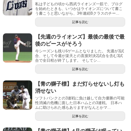
私は子どもの頃から西武ライオンズ一筋で、ブログ
を始めたときも、いつかはライオンズについて書こ
う書こうと思いながら、3年連続Bクラスのチー...
記事を読む
【先週のライオンズ】最後の最後で最
後のピースがそろう
今シーズンも残り6ゲームとなりました。 先週が3試
合、そして今週が楽天との直接対決2試合を含む3試
合で全日程が終了します。 そしてシ...
記事を読む
【青の獅子標】まだ灯らせないし灯も
消せない
ソフトバンクとの3連戦に負け越して自力優勝の可能
性消滅の危機に面した日本ハムとの3連戦。 日本ハ
ムに助けられた感もありますがなんとかマ...
記事を読む
【青の獅子標】4月の獅子は眠ってい