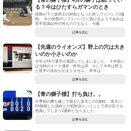
る？今はひたすらガマンのとき
状態が下り坂同士の対戦となった対ソフトバンク3連
戦。 今の状態のソフトバンクに負けるようであれば
苦手意識以外の何ものでもなく、今後...
記事を読む
【先週のライオンズ】野上の穴は大き
いのか小さいのか
今年もFAで選手が退団してしまいました。 ４年前に
は当時のエース涌井、昨年は岸、そして今年は野上
と投手の流出が止まりません。 昨年は...
記事を読む
【青の獅子標】打ち負け。。
今季初の勝ち越しで迎えた楽天との2連戦。 楽天に
FA移籍した浅村との初対決ということで否が応でも
意識してしまう2連戦となりました。 ...
記事を読む