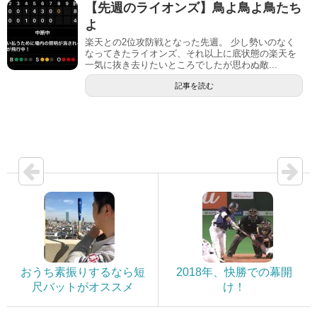
【先週のライオンズ】鳥よ鳥よ鳥たち
よ
楽天との2位攻防戦となった先週。 少し勢いのなく
なってきたライオンズ、それ以上に底状態の楽天を
一気に抜き去りたいところでしたが思わぬ敵...
記事を読む
おうち素振りするなら短
2018年、快勝での幕開
尺バットがオススメ
け！