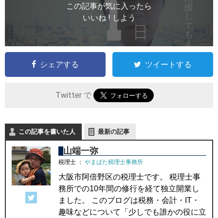
この記事が気に入ったら
いいね ! しよう
シェアする
ツイートする
Twitter で
この記事を書いた人
最新の記事
山端一弥
税理士
：
やまばた税理士事務所
大阪市阿倍野区の税理士です。 税理士事
務所での10年間の修行を経て独立開業し
ました。 このブログは税務・会計・IT・
趣味などについて「少しでも誰かの役に立