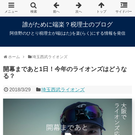
誰がために端楽？税理士のブログ
阿倍野のひとり税理士が端(はた)を楽(らく)にする情報を発信
ホーム
埼玉西武ライオンズ
開幕まであと1日！今年のライオンズはどうな
る？
2018/3/29
埼玉西武ライオンズ