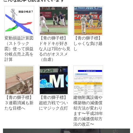
変動損益計算図
【青の獅子標】
【青の獅子標】
（ストラック
ドキドキが好き
しゃくな負け越
図）使って損益
な人は7回から見
し
分岐点売上高を
るのがオススメ
計算
（自虐）
【青の獅子標】
【青の獅子標】
建物附属設備や
３連覇消滅も新
超総力戦でつい
構築物の減価償
たな目標へ
にマジック点灯
却方法が変わり
ます〜平成28年
度の減価償却方
法の改正〜