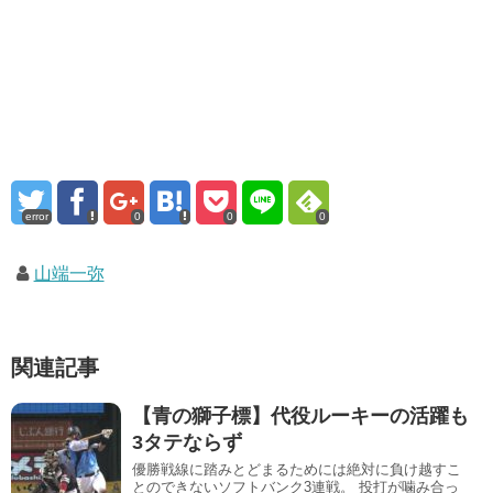
error
0
0
0
山端一弥
関連記事
【青の獅子標】代役ルーキーの活躍も
3タテならず
優勝戦線に踏みとどまるためには絶対に負け越すこ
とのできないソフトバンク3連戦。 投打が噛み合っ