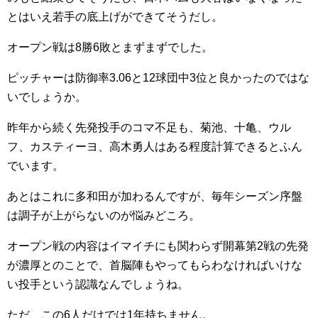
とはいえ若手の底上げができてそうだし。
オープン戦は8勝6敗とまずまずでした。
ピッチャーは防御率3.06と12球団中3位と良かったのではな
いでしょうか。
昨年から続く先発投手のコマ不足も、菊池、十亀、ウル
フ、カスティーヨ、高木勇人はある程度計算できるとふん
でいます。
あとはこれに多和田が加わるんですが、毎年シーズン序盤
は調子が上がらないのが悩みどころ。
オープン戦の内容はイマイチにも関わらず開幕第2戦の先発
が濃厚とのことで、首脳陣もやってもらわなければいけな
い投手という認識なんでしょうね。
ただ、この6人だけでは1年持ちません。