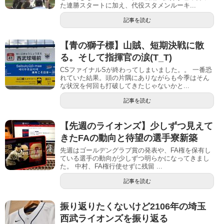
た連勝スタートに加え、代役スタメンルーキ...
記事を読む
【青の獅子標】山賊、短期決戦に散
る。そして指揮官の涙(T_T)
CSファイナルSが終わってしまいました。。 一番恐
れていた結果。頭の片隅にありながらも今季はそん
な状況を何回も打破してきたじゃないかと...
記事を読む
【先週のライオンズ】少しずつ見えて
きたFAの動向と待望の選手寮新築
先週はゴールデングラブ賞の発表や、FA権を保有し
ている選手の動向が少しずつ明らかになってきまし
た。 中村、FA権行使せずに残留 ...
記事を読む
振り返りたくないけど2106年の埼玉
西武ライオンズを振り返る