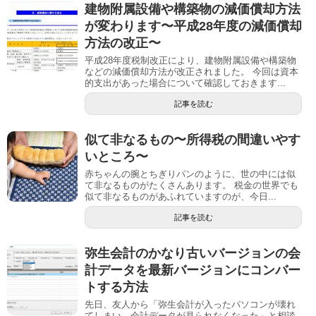
建物附属設備や構築物の減価償却方法
が変わります〜平成28年度の減価償却
方法の改正〜
平成28年度税制改正により、建物附属設備や構築物
などの減価償却方法が改正されました。 今回は資本
的支出があった場合について確認しておきます...
記事を読む
似て非なるもの〜所得税の間違いやす
いところ〜
赤ちゃんの腕とちぎりパンのように、世の中には似
て非なるものがたくさんあります。 税金の世界でも
似て非なるものがあふれていますのが、今日...
記事を読む
弥生会計のかなり古いバージョンの会
計データを最新バージョンにコンバー
トする方法
先日、友人から「弥生会計が入ったパソコンが壊れ
てしまい、会計データが見られなくなった」と相談