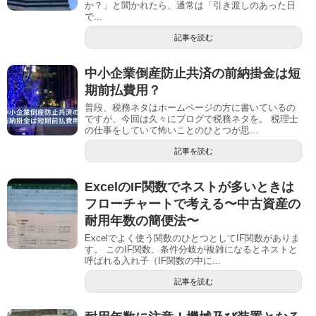
か？」と聞かれたら、通常は「引き渡しのあった日
で...
記事を読む
中小企業倒産防止共済の前納掛金は短
期前払費用？
普段、税務ネタはホームページの方に書いているの
ですが、今回は久々にブログで税務ネタを。 税理士
の仕事をしていて怖いことのひとつが思...
記事を読む
ExcelのIF関数でネストが多いときは
フローチャートで考える〜中古資産の
耐用年数の簡便法〜
Excelでよく使う関数のひとつとしてIF関数がありま
す。 このIF関数、条件分岐が複雑になるとネストと
呼ばれる入れ子（IF関数の中に...
記事を読む