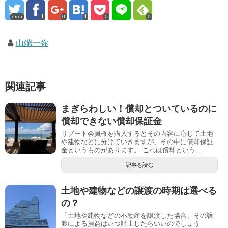
error
0
0
0
山端一弥
関連記事
まぎらわしい！償却とついているのに
償却できない償却保証金
リゾート会員権を購入するとその内容に応じて土地
や建物などに分けていきますが、その中に償却保証
金というものがあります。 これは償却という...
記事を読む
土地や建物などの譲渡の時期は選べる
の？
「土地や建物などの不動産を譲渡した場合、その譲
渡による損益はいつ計上したらいいのでしょう