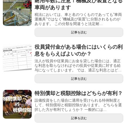
耐用年数に注意！機械及び装置となる
車両があります
税法においては、車と名のつくものであっても”車両
運搬具”ではなく”機械及び装置”に分類されるものが
あります。 この分類を間違うと法定耐...
記事を読む
役員貸付金がある場合にはいくらの利
息をもらえばよいのか？
法人が役員や従業員にお金を貸した場合には、適正
な利息を取らなければその役員や従業員に対する給
与になってしまいます。 では、適正な利息とはど...
記事を読む
特別償却と税額控除はどちらが有利？
設備投資をした場合に適用を受けられる特例制度と
して、特別償却と税額控除があります。 どちらを選
択した方が有利でしょうか？ 一般的には...
記事を読む