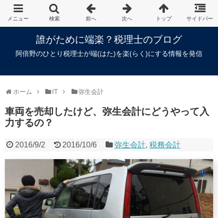
誰がために端楽？税理士のブログ
阿倍野のひとり税理士が端(はた)を楽(らく)にする情報を発信
ホーム
IT
弥生会計
車両を売却したけど、弥生会計にどうやって入
力するの？
2016/9/2
2016/10/6
弥生会計
,
税務会計