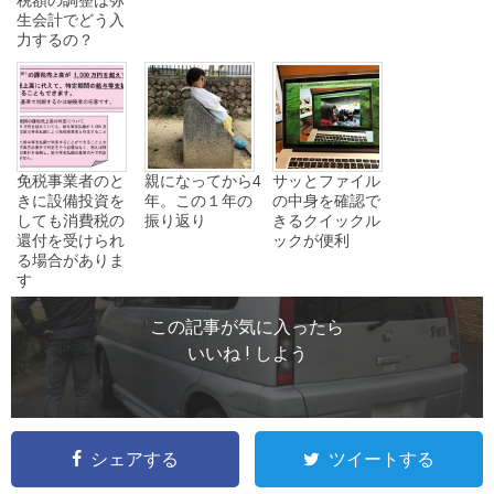
生会計でどう入
力するの？
免税事業者のと
親になってから4
サッとファイル
きに設備投資を
年。この１年の
の中身を確認で
しても消費税の
振り返り
きるクイックル
還付を受けられ
ックが便利
る場合がありま
す
この記事が気に入ったら
いいね ! しよう
シェアする
ツイートする