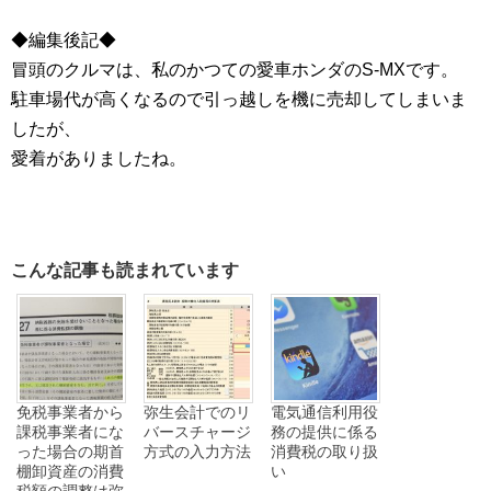
◆編集後記◆
冒頭のクルマは、私のかつての愛車ホンダのS-MXです。
駐車場代が高くなるので引っ越しを機に売却してしまいま
したが、
愛着がありましたね。
こんな記事も読まれています
免税事業者から
弥生会計でのリ
電気通信利用役
課税事業者にな
バースチャージ
務の提供に係る
った場合の期首
方式の入力方法
消費税の取り扱
棚卸資産の消費
い
税額の調整は弥