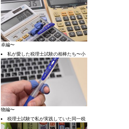
卓編〜
私が愛した税理士試験の相棒たち〜小
物編〜
税理士試験で私が実践していた同一税