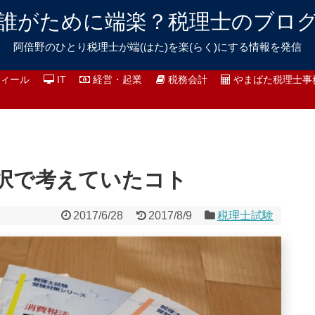
誰がために端楽？税理士のブロ
阿倍野のひとり税理士が端(はた)を楽(らく)にする情報を発信
ィール
IT
経営・起業
税務会計
やまばた税理士事
択で考えていたコト
2017/6/28
2017/8/9
税理士試験