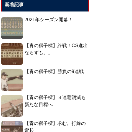
新着記事
2021年シーズン開幕！
【青の獅子標】終戦！CS進出
ならずも。。
【青の獅子標】勝負の9連戦
【青の獅子標】３連覇消滅も
新たな目標へ
【青の獅子標】求む。打線の
奮起