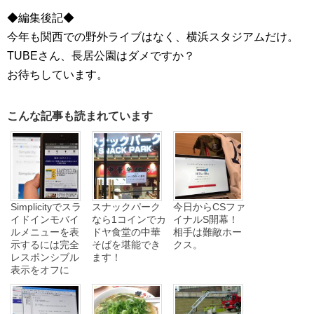
◆編集後記◆
今年も関西での野外ライブはなく、横浜スタジアムだけ。
TUBEさん、長居公園はダメですか？
お待ちしています。
こんな記事も読まれています
Simplicityでスラ
スナックパーク
今日からCSファ
イドインモバイ
なら1コインでカ
イナルS開幕！
ルメニューを表
ドヤ食堂の中華
相手は難敵ホー
示するには完全
そばを堪能でき
クス。
レスポンシブル
ます！
表示をオフに