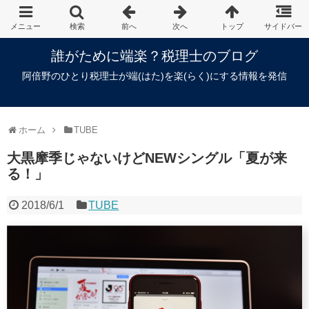
誰がために端楽？税理士のブログ
阿倍野のひとり税理士が端(はた)を楽(らく)にする情報を発信
ホーム
TUBE
大黒摩季じゃないけどNEWシングル「夏が来
る！」
2018/6/1
TUBE