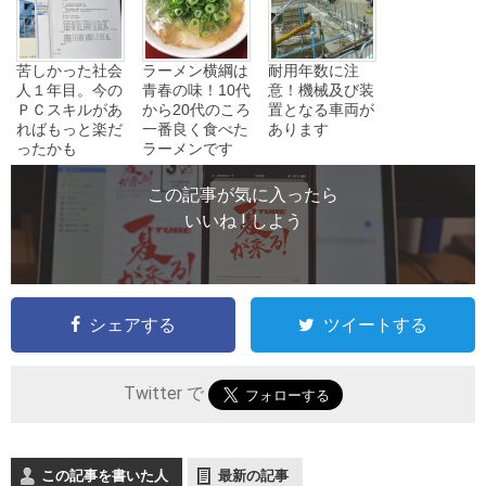
苦しかった社会
ラーメン横綱は
耐用年数に注
人１年目。今の
青春の味！10代
意！機械及び装
ＰＣスキルがあ
から20代のころ
置となる車両が
ればもっと楽だ
一番良く食べた
あります
ったかも
ラーメンです
この記事が気に入ったら
いいね ! しよう
シェアする
ツイートする
Twitter で
この記事を書いた人
最新の記事